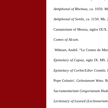
Antiphonal of Rheinau,
ca. 1050. Ms
Antiphonal of Senlis,
ca. 1150. Ms. 2
Cantatorium of Monza, siglos IX/X.
Comes of Alcuin.
Wilmart, André. “Le Comes de Mu
Epistolary of Capua,
siglo IX. MS. 2
Epistolary of Corbie/Liber Comitis.
Pope Gelasio
I
. Gelasianum Vetus.
Ro
Sacramentarium Gregorianum Had
Lectionary of Luxeuil
(Lectionarium