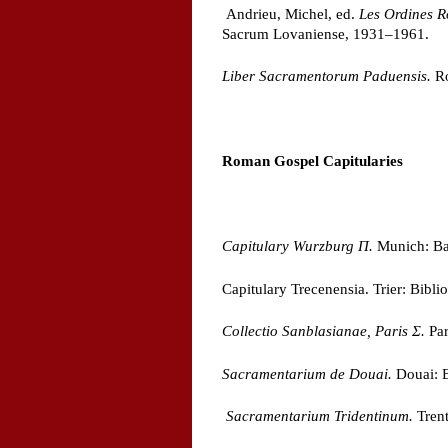
Andrieu, Michel, ed.
Les Ordines 
Sacrum Lovaniense, 1931–1961.
Liber Sacramentorum Paduensis.
Ro
Roman Gospel Capitularies
Capitulary Wurzburg
Π
.
Munich: Bay
Capitulary Trecenensia. Trier: Bibli
Collectio Sanblasianae,
Paris
Σ
.
Par
Sacramentarium de Douai.
Douai: B
Sacramentarium Tridentinum.
Trent