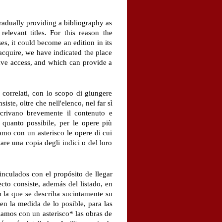
 gradually providing a bibliography as
relevant titles. For this reason the
s, it could become an edition in its
acquire, we have indicated the place
ave access, and which can provide a
 correlati, con lo scopo di giungere
ste, oltre che nell'elenco, nel far sì
escrivano brevemente il contenuto e
 quanto possibile, per le opere più
amo con un asterisco le opere di cui
are una copia degli indici o del loro
vinculados con el propósito de llegar
cto consiste, además del listado, en
n la que se describa sucintamente su
n la medida de lo posible, para las
lamos con un asterisco* las obras de