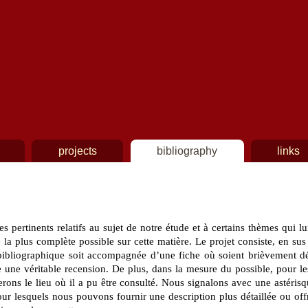
Skip to main content
projects
bibliography
links
es pertinents relatifs au sujet de notre étude et à certains thèmes qui lui
la plus complète possible sur cette matière. Le projet consiste, en sus de
e bibliographique soit accompagnée d’une fiche où soient brièvement dé
e une véritable recension. De plus, dans la mesure du possible, pour le
erons le lieu où il a pu être consulté. Nous signalons avec une astéris
r lesquels nous pouvons fournir une description plus détaillée ou off