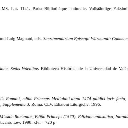
MS. Lat. 1141. Paris: Bibliothèque nationale, Vollständige Faksi
 and LuigiMagnani, eds.
Sacramentarium Episcopi Warmundi: Commen
nem Sedis Valentiae.
Biblioteca Histórica de la Universidad de Valè
lis Romani, editio Princeps Mediolani anno 1474 publici iuris facta, 
,
Supplementa 3.
Roma: CLV, Edizioni Liturgiche, 1996.
Missale Romanum,
Editio Princeps (1570). Edizione anastatica, Introd
aticano: Lev, 1998. xlvi + 720 p.