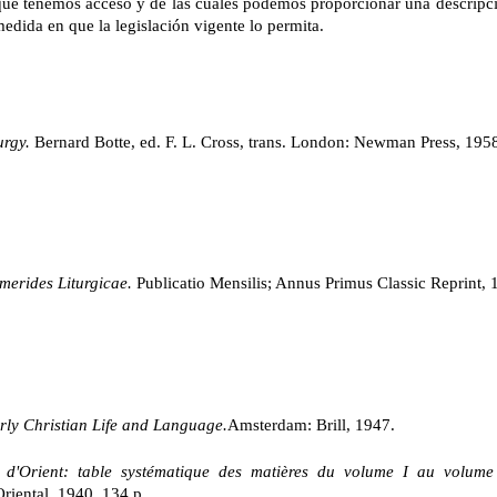
que tenemos acceso y de las cuales podemos proporcionar una descripció
medida en que la legislación vigente lo permita.
urgy.
Bernard Botte, ed. F. L. Cross, trans. London: Newman Press, 195
erides Liturgicae.
Publicatio Mensilis; Annus Primus Classic Reprint, 
arly Christian Life and Language.
Amsterdam: Brill, 1947.
 d'Orient:
table systématique des matières du volume I au volume
 Oriental, 1940. 134 p.