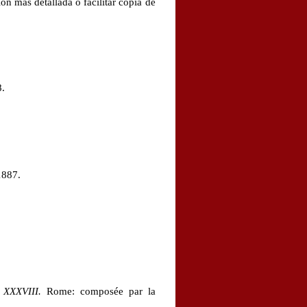
n más detallada o facilitar copia de
8.
1887.
 XXXVIII.
Rome: composée par la