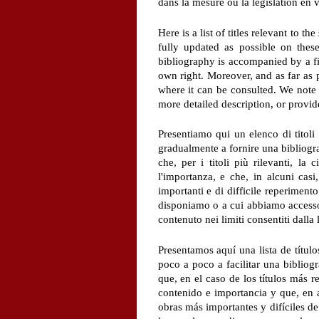
dans la mesure où la législation en 
Here is a list of titles relevant to 
fully updated as possible on these 
bibliography is accompanied by a fi
own right. Moreover, and as far as 
where it can be consulted. We note
more detailed description, or provide
Presentiamo qui un elenco di titoli
gradualmente a fornire una bibliograf
che, per i titoli più rilevanti, l
l'importanza, e che, in alcuni cas
importanti e di difficile reperimen
disponiamo o a cui abbiamo accesso, 
contenuto nei limiti consentiti dalla 
Presentamos aquí una lista de título
poco a poco a facilitar una bibliog
que, en el caso de los títulos más 
contenido e importancia y que, en 
obras más importantes y difíciles d