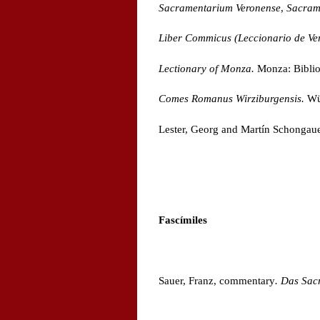
Sacramentarium Veronense
,
Sacram
Liber Commicus (Leccionario de Ve
Lectionary of Monza.
Monza:
Bibli
Comes Romanus Wirziburgensis.
Wür
Lester, Georg and Martín Schongauer
Fascímiles
Sauer, Franz, commentary
. Das Sa