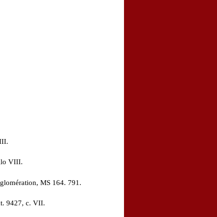
II.
lo VIII.
glomération, MS 164. 791.
. 9427, c. VII.