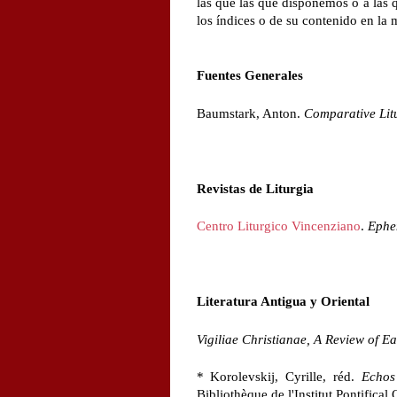
las que las que disponemos o a las 
los índices o de su contenido en la 
Fuentes Generales
Baumstark, Anton.
Comparative Lit
Revistas de Liturgia
Centro Liturgico Vincenziano
.
Ephem
Literatura Antigua y Oriental
Vigiliae Christianae, A Review of E
* Korolevskij, Cyrille, réd.
Echos
Bibliothèque de l'Institut Pontifical