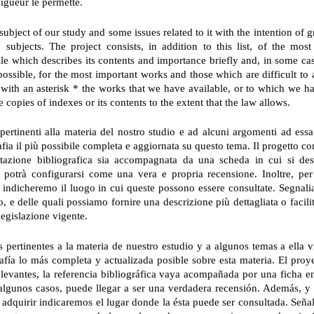
vigueur le permette.
the subject of our study and some issues related to it with the intention of
subjects. The project consists, in addition to this list, of the most 
le which describes its contents and importance briefly and, in some case
possible, for the most important works and those which are difficult to 
 with an asterisk * the works that we have available, or to which we h
 copies of indexes or its contents to the extent that the law allows.
 pertinenti alla materia del nostro studio e ad alcuni argomenti ad essa
ia il più possibile completa e aggiornata su questo tema. Il progetto consi
a citazione bibliografica sia accompagnata da una scheda in cui si d
i, potrà configurarsi come una vera e propria recensione. Inoltre, per
to indicheremo il luogo in cui queste possono essere consultate. Segnali
e delle quali possiamo fornire una descrizione più dettagliata o facilit
legislazione vigente.
s pertinentes a la materia de nuestro estudio y a algunos temas a ella 
rafía lo más completa y actualizada posible sobre esta materia. El proye
relevantes, la referencia bibliográfica vaya acompañada por una ficha e
algunos casos, puede llegar a ser una verdadera recensión. Además, y e
e adquirir indicaremos el lugar donde la ésta puede ser consultada. Seña