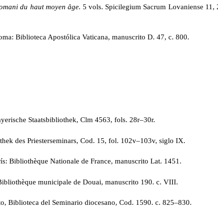
Romani du haut moyen âge.
5 vols. Spicilegium Sacrum Lovaniense 11, 2
ma: Biblioteca Apostólica Vaticana, manuscrito D. 47, c. 800.
erische Staatsbibliothek, Clm 4563, fols. 28r–30r.
othek des Priesterseminars, Cod. 15, fol. 102v–103v, siglo IX.
ís: Bibliothèque Nationale de France, manuscrito Lat. 1451.
ibliothèque municipale de Douai, manuscrito 190. c. VIII.
o, Biblioteca del Seminario diocesano, Cod. 1590. c. 825–830.